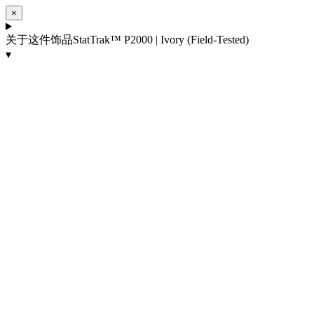
×
关于这件饰品
StatTrak™ P2000 | Ivory (Field-Tested)
▾