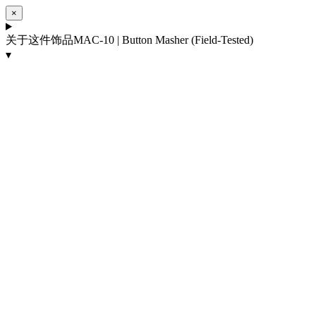
×
关于这件饰品
MAC-10 | Button Masher (Field-Tested)
▾