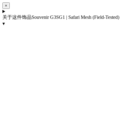
×
关于这件饰品
Souvenir G3SG1 | Safari Mesh (Field-Tested)
▾