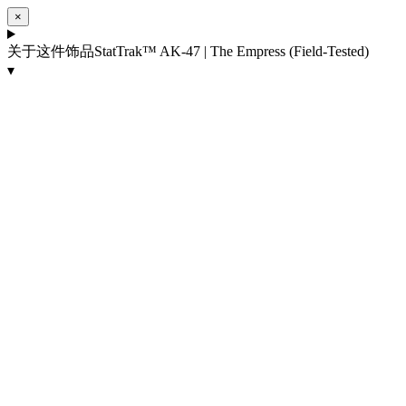
×
关于这件饰品
StatTrak™ AK-47 | The Empress (Field-Tested)
▾