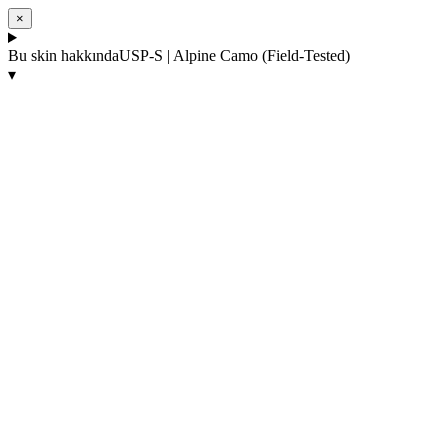
×
Bu skin hakkında
USP-S | Alpine Camo (Field-Tested)
▾