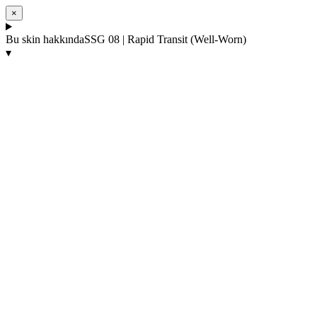
×
Bu skin hakkında
SSG 08 | Rapid Transit (Well-Worn)
▾