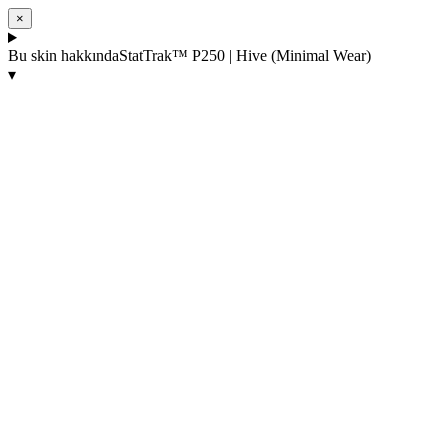
×
Bu skin hakkında
StatTrak™ P250 | Hive (Minimal Wear)
▾