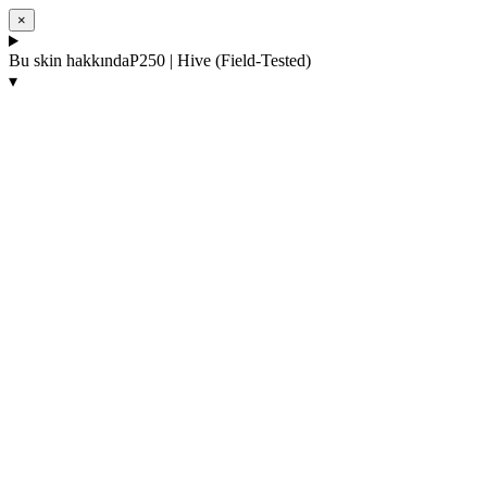
×
Bu skin hakkında
P250 | Hive (Field-Tested)
▾