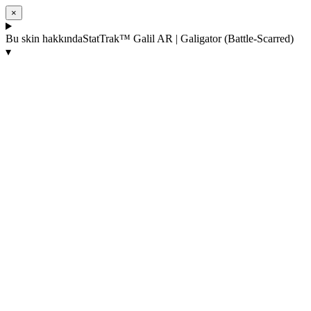
×
Bu skin hakkında
StatTrak™ Galil AR | Galigator (Battle-Scarred)
▾