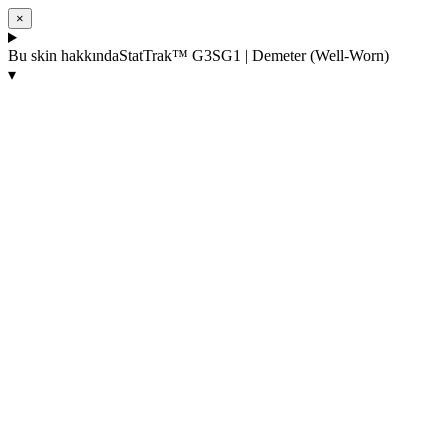
×
Bu skin hakkında
StatTrak™ G3SG1 | Demeter (Well-Worn)
▾