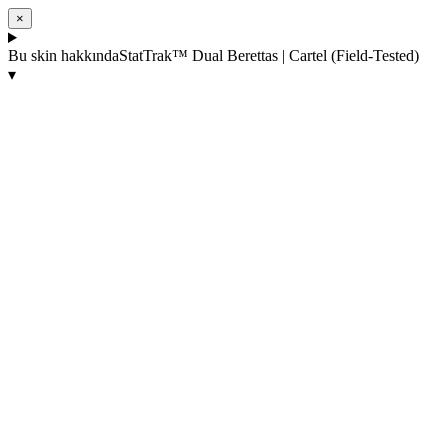
×
Bu skin hakkında
StatTrak™ Dual Berettas | Cartel (Field-Tested)
▾