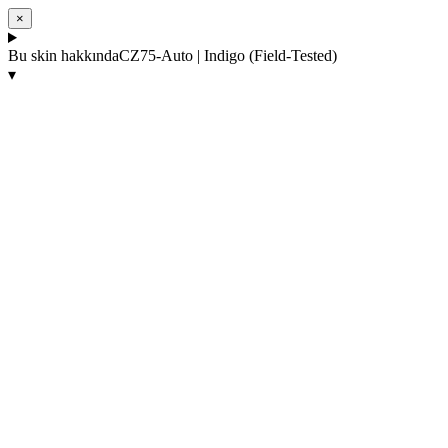
×
Bu skin hakkında
CZ75-Auto | Indigo (Field-Tested)
▾