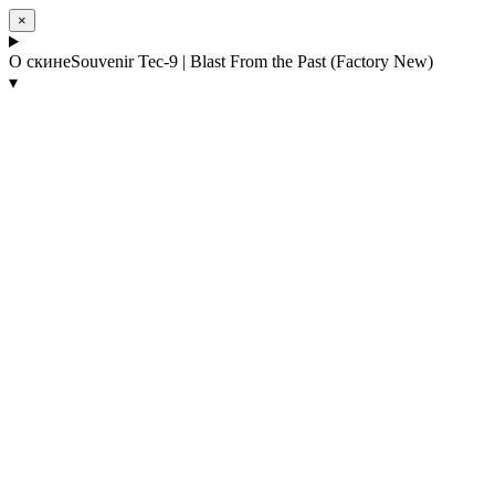
×
О скине
Souvenir Tec-9 | Blast From the Past (Factory New)
▾