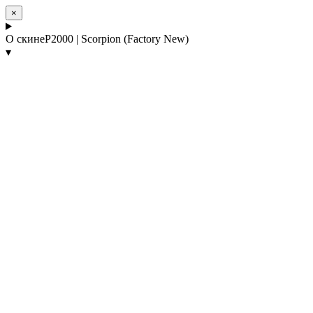
×
О скине
P2000 | Scorpion (Factory New)
▾