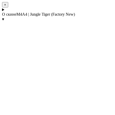
×
О скине
M4A4 | Jungle Tiger (Factory New)
▾